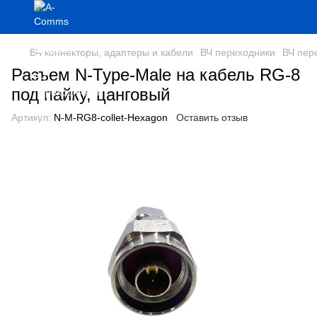
ВЧ коннекторы, адаптеры и кабели
ВЧ переходники
ВЧ пер
Разъем N-Type-Male на кабель RG-8
под пайку, цанговый
Артикул:
N-M-RG8-collet-Hexagon
Оставить отзыв