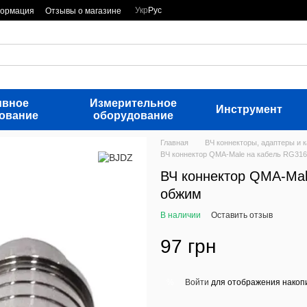
Укр
Рус
формация
Отзывы о магазине
ивное
Измерительное
Инструмент
ование
оборудование
Главная
ВЧ коннекторы, адаптеры и 
ВЧ коннектор QMA-Male на кабель RG316
ВЧ коннектор QMA-Mal
обжим
В наличии
Оставить отзыв
97 грн
Войти
для отображения накопи
%