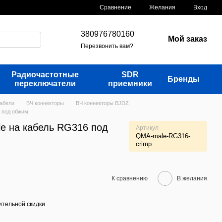
Сравнение
Желания
Вход
380976780160
Мой заказ
Перезвонить вам?
Радиочастотные
SDR
Бренды
переключатели
приемники
кабели
ВЧ коннекторы
ВЧ коннекторы BJDZ
 под обжим
e на кабель RG316 под
Артикул
QMA-male-RG316-
crimp
К сравнению
В желания
тельной скидки