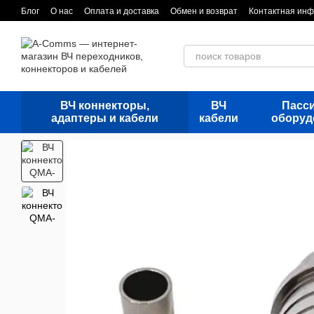
Перейти к основному контенту
Блог
О нас
Оплата и доставка
Обмен и возврат
Контактная ин
ВЧ коннекторы,
ВЧ
Пасс
адаптеры и кабели
кабели
оборуд