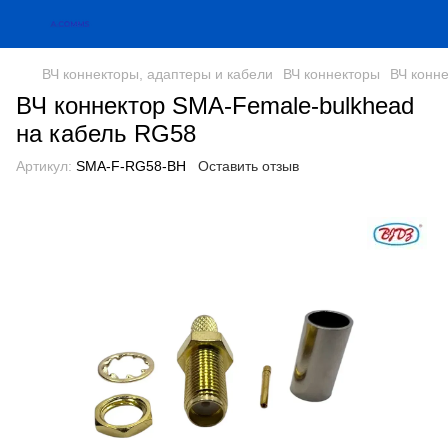
ВЧ коннекторы, адаптеры и кабели
ВЧ коннекторы
ВЧ конн
ВЧ коннектор SMA-Female-bulkhead
на кабель RG58
Артикул:
SMA-F-RG58-BH
Оставить отзыв