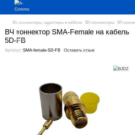
ВЧ коннекторы, адаптеры и кабели
ВЧ коннекторы
ВЧ конн
ВЧ коннектор SMA-Female на кабель
5D-FB
Артикул:
SMA-female-5D-FB
Оставить отзыв