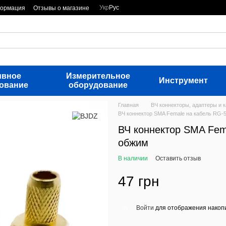
Укр
Рус
формация
Отзывы о магазине
ивное
Измерительное
Инструмент
ование
оборудование
Главная
ВЧ коннекторы, адаптеры и 
ВЧ коннектор SMA Female на кабель RG-
ВЧ коннектор SMA Fem
обжим
В наличии
Оставить отзыв
47 грн
Войти
для отображения накопи
%