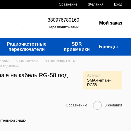
Сравнение
Желания
Вход
380976780160
Мой заказ
Перезвонить вам?
Радиочастотные
SDR
Бренды
переключатели
приемники
кабели
ВЧ коннекторы
ВЧ коннекторы BJDZ
58 под обжим
ale на кабель RG-58 под
Артикул
SMA-Female-
RG58
К сравнению
В желания
тельной скидки