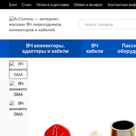
Перейти к основному контенту
Блог
О нас
Оплата и доставка
Обмен и возврат
Контактная ин
ВЧ коннекторы,
ВЧ
Пасс
адаптеры и кабели
кабели
оборуд