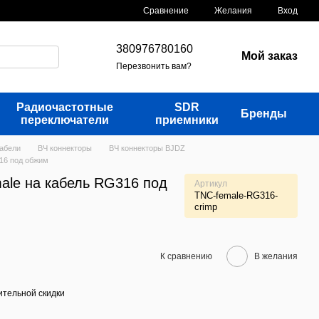
Сравнение
Желания
Вход
380976780160
Мой заказ
Перезвонить вам?
Радиочастотные
SDR
Бренды
переключатели
приемники
кабели
ВЧ коннекторы
ВЧ коннекторы BJDZ
16 под обжим
ale на кабель RG316 под
Артикул
TNC-female-RG316-
crimp
К сравнению
В желания
тельной скидки