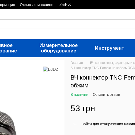
Укр
Рус
формация
Отзывы о магазине
ивное
Измерительное
Инструмент
ование
оборудование
Главная
ВЧ коннекторы, адаптеры и 
ВЧ коннектор TNC-Female на кабель RG3
ВЧ коннектор TNC-Fem
обжим
В наличии
Оставить отзыв
53 грн
Войти
для отображения накопи
%