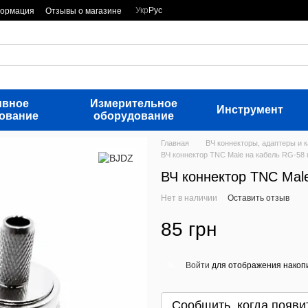
Укр
Рус
формация
Отзывы о магазине
ивное
Измерительное
Инструмент
ование
оборудование
Главная
ВЧ коннекторы, адаптеры и 
ВЧ коннектор TNC Male на кабель RG-58
ВЧ коннектор TNC Mal
Нет в наличии
Оставить отзыв
85 грн
Войти
для отображения накопи
%
Сообщить, когда появи