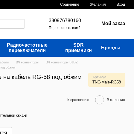
Сравнение
Желания
Вход
380976780160
Мой заказ
Перезвонить вам?
Радиочастотные
SDR
Бренды
переключатели
приемники
кабели
ВЧ коннекторы
ВЧ коннекторы BJDZ
 под обжим
e на кабель RG-58 под обжим
Артикул
TNC-Male-RG58
К сравнению
В желания
тельной скидки
тся