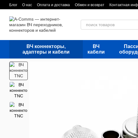
Перейти к основному контенту
Блог
О нас
Оплата и доставка
Обмен и возврат
Контактная ин
ВЧ коннекторы,
ВЧ
Пасс
адаптеры и кабели
кабели
оборуд