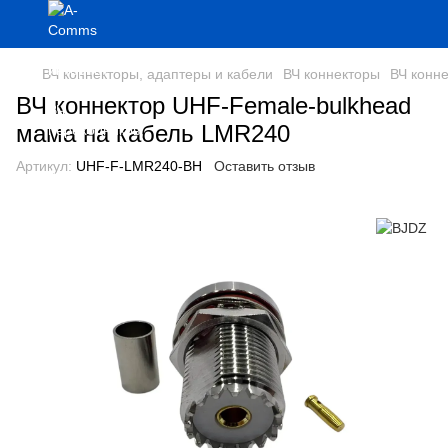
ВЧ коннекторы, адаптеры и кабели
ВЧ коннекторы
ВЧ конн
ВЧ коннектор UHF-Female-bulkhead
мама на кабель LMR240
Артикул:
UHF-F-LMR240-BH
Оставить отзыв