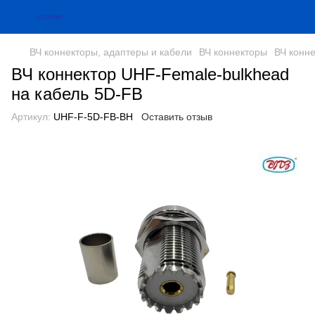
ВЧ коннекторы, адаптеры и кабели
ВЧ коннекторы
ВЧ конн
ВЧ коннектор UHF-Female-bulkhead
на кабель 5D-FB
Артикул:
UHF-F-5D-FB-BH
Оставить отзыв