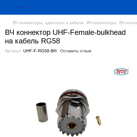
ВЧ коннекторы, адаптеры и кабели
ВЧ коннекторы
ВЧ конн
ВЧ коннектор UHF-Female-bulkhead
на кабель RG58
Артикул:
UHF-F-RG58-BH
Оставить отзыв