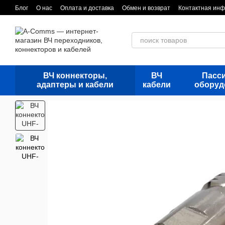
Перейти к основному контенту
Блог
О нас
Оплата и доставка
Обмен и возврат
Контактная ин
ВЧ коннекторы,
ВЧ
Пасс
адаптеры и кабели
кабели
оборуд