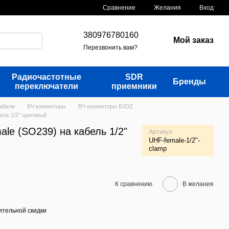
Сравнение
Желания
Вход
380976780160
Мой заказ
Перезвонить вам?
Радиочастотные
SDR
Бренды
переключатели
приемники
кабели
ВЧ коннекторы
ВЧ коннекторы BJDZ
ель 1/2" цанговый
le (SO239) на кабель 1/2"
Артикул
UHF-female-1/2"-
clamp
К сравнению
В желания
тельной скидки