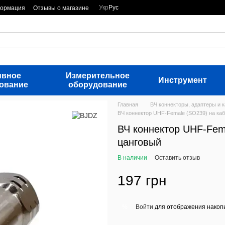
Укр
Рус
формация
Отзывы о магазине
ивное
Измерительное
Инструмент
ование
оборудование
Главная
ВЧ коннекторы, адаптеры и 
ВЧ коннектор UHF-Female (SO239) на каб
ВЧ коннектор UHF-Fema
цанговый
В наличии
Оставить отзыв
197 грн
Войти
для отображения накопи
%