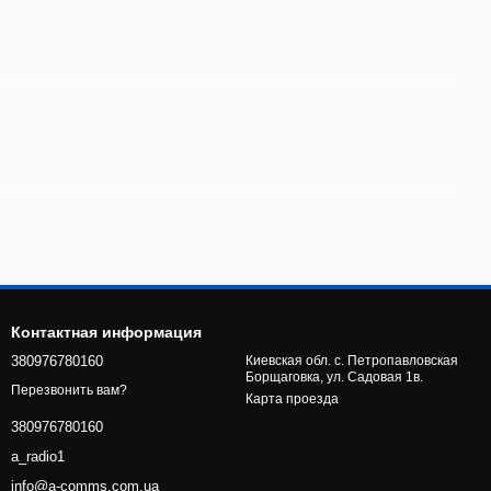
Контактная информация
380976780160
Киевская обл. с. Петропавловская
Борщаговка, ул. Садовая 1в.
Перезвонить вам?
Карта проезда
380976780160
a_radio1
info@a-comms.com.ua