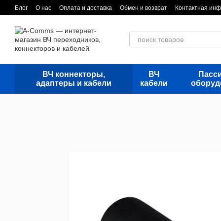
Перейти к основному контенту
Блог
О нас
Оплата и доставка
Обмен и возврат
Контактная ин
ВЧ коннекторы,
ВЧ
Пасс
адаптеры и кабели
кабели
оборуд