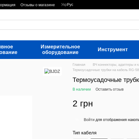
Укр
Рус
формация
Отзывы о магазине
ивное
Измерительное
Инструмент
ование
оборудование
Главная
ВЧ коннекторы, адаптеры и 
Термоусадочные трубки на кабель RG-58
Термоусадочные трубк
В наличии
Оставить отзыв
2 грн
Войти
для отображения накопи
%
Тип кабеля