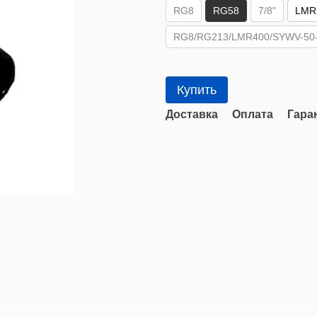
RG8
RG58
7/8"
LMR
RG8/RG213/LMR400/SYWV-50-9
Купить
Доставка
Оплата
Гара