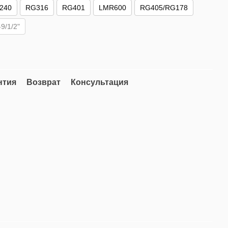
240
RG316
RG401
LMR600
RG405/RG178
/1/2"
нтия
Возврат
Консультация