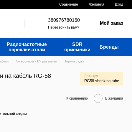
Сравнение
Желания
Вход
380976780160
Мой заказ
Перезвонить вам?
Радиочастотные
SDR
Бренды
переключатели
приемники
кабели
Аксессуары к ВЧ разъемам
Термоусадка
и на кабель RG-58
Артикул
RG58-shrinking-tube
К сравнению
В желания
тельной скидки