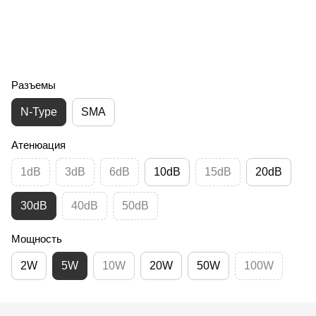
Разъемы
N-Type
SMA
Атенюация
1dB
3dB
6dB
10dB
15dB
20dB
30dB
40dB
50dB
Мощность
2W
5W
10W
20W
50W
100W