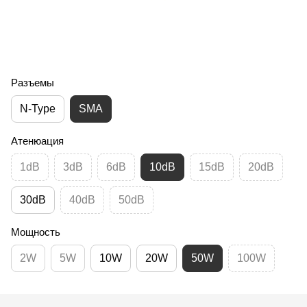
Разъемы
N-Type
SMA
Атенюация
1dB
3dB
6dB
10dB
15dB
20dB
30dB
40dB
50dB
Мощность
2W
5W
10W
20W
50W
100W