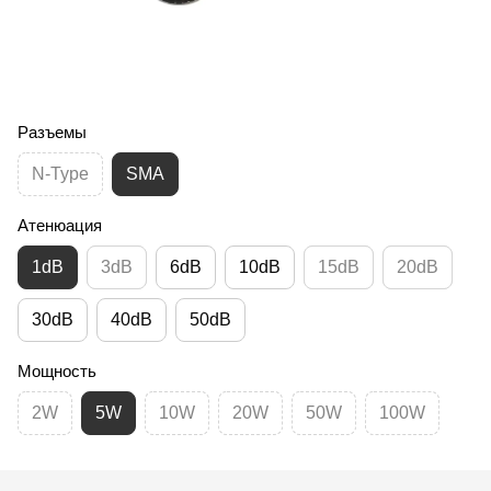
Разъемы
N-Type
SMA
Атенюация
1dB
3dB
6dB
10dB
15dB
20dB
30dB
40dB
50dB
Мощность
2W
5W
10W
20W
50W
100W