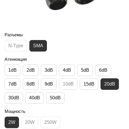
Разъемы
N-Type
SMA
Атенюация
1dB
2dB
3dB
4dB
5dB
6dB
7dB
8dB
9dB
10dB
15dB
20dB
30dB
40dB
50dB
Мощность
2W
20W
250W