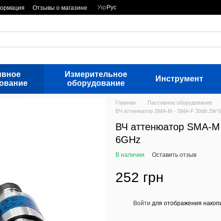
Укр
Рус
формация
Отзывы о магазине
ивное
Измерительное
Инструмент
ование
оборудование
Главная
Пассивное оборудование
ВЧ аттенюатор SMA-M - SMA-F 30db 2W 
ВЧ аттенюатор SMA-M
6GHz
В наличии
Оставить отзыв
252 грн
Войти
для отображения накопи
%