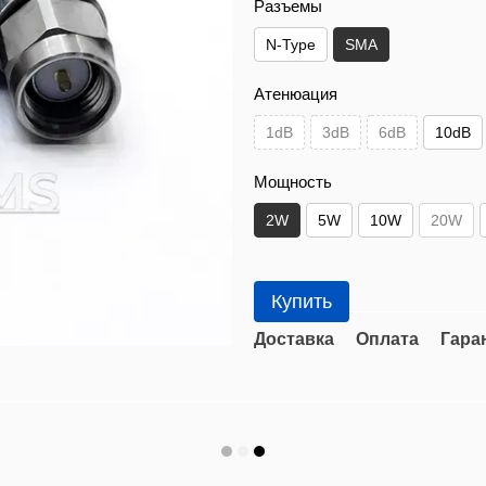
Разъемы
N-Type
SMA
Атенюация
1dB
3dB
6dB
10dB
Мощность
2W
5W
10W
20W
Купить
Доставка
Оплата
Гара