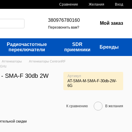
Сравнение
Желания
Вход
380976780160
Мой заказ
Перезвонить вам?
Радиочастотные
SDR
Бренды
переключатели
приемники
Аттенюаторы
Аттенюаторы CentronRF
6GHz
 - SMA-F 30db 2W
Артикул
AT-SMA-M-SMA-F-30db-2W-
6G
К сравнению
В желания
тельной скидки