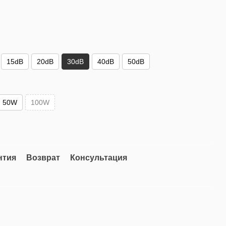
15dB
20dB
30dB
40dB
50dB
50W
100W
нтия
Возврат
Консультация