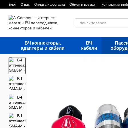
Перейти к основному контенту
Блог
О нас
Оплата и доставка
Обмен и возврат
Контактная ин
ВЧ коннекторы,
ВЧ
Пасс
адаптеры и кабели
кабели
оборуд