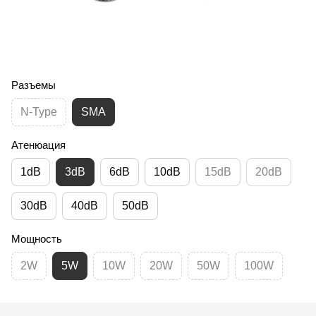
Разъемы
N-Type
SMA
Атенюация
1dB
3dB
6dB
10dB
15dB
20dB
30dB
40dB
50dB
Мощность
2W
5W
10W
20W
50W
100W