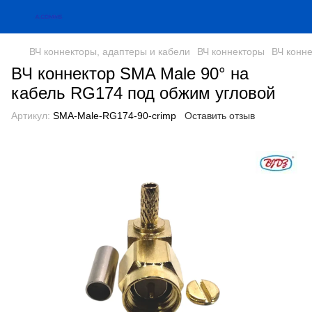
ВЧ коннекторы, адаптеры и кабели
ВЧ коннекторы
ВЧ конн
ВЧ коннектор SMA Male 90° на
кабель RG174 под обжим угловой
Артикул:
SMA-Male-RG174-90-crimp
Оставить отзыв