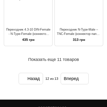
Переходник 4.3-10 DIN-Female
Переходник N-Type-Male –
- N-Type-Female (коннектор
TNC-Female (коннектор папа –
мама - мама)
мама), LenoRF
435 грн
313 грн
Показать еще 11 товаров
Назад
Вперед
12
из 13