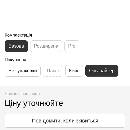
Комплектація
Базова
Розширена
Pro
Пакування
Без упаковки
Пакет
Кейс
Органайзер
Немає в наявності
Ціну уточнюйте
Повідомити, коли з'явиться