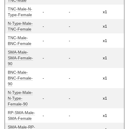
TNC-Male
TNC-Male-N-
-
-
x1
Type-Female
N-Type-Male-
-
-
x1
TNC-Female
TNC-Male-
-
-
x1
BNC-Female
SMA-Male-
SMA-Female-
-
-
x1
90
BNC-Male-
BNC-Female-
-
-
x1
90
N-Type-Male-
N-Type-
-
-
x1
Female-90
RP-SMA-Male-
-
-
x1
SMA-Female
SMA-Male-RP-