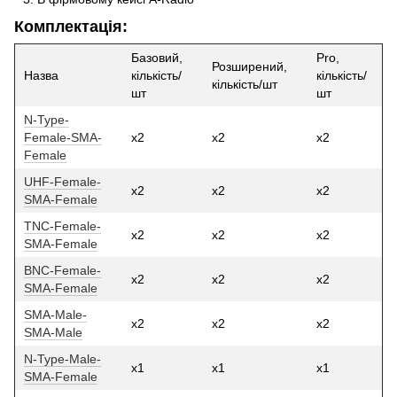
Комплектація:
Базовий,
Pro,
Розширений,
Назва
кількість/
кількість/
кількість/шт
шт
шт
N-Type-
Female-SMA-
x2
x2
x2
Female
UHF-Female-
x2
x2
x2
SMA-Female
TNC-Female-
x2
x2
x2
SMA-Female
BNC-Female-
x2
x2
x2
SMA-Female
SMA-Male-
x2
x2
x2
SMA-Male
N-Type-Male-
x1
x1
x1
SMA-Female