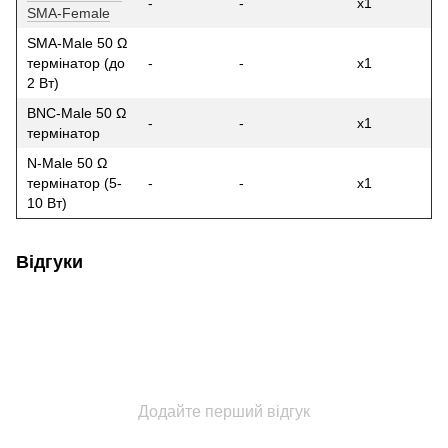
-
-
x1
SMA-Female
SMA-Male 50 Ω
термінатор (до
-
-
x1
2 Вт)
BNC-Male 50 Ω
-
-
x1
термінатор
N-Male 50 Ω
термінатор (5-
-
-
x1
10 Вт)
Відгуки
Додайте перший відгук