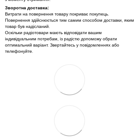
Зворотна доставка:
Витрати на повернення товару покриває покупець.
Повернення здійснюється тим самим способом доставки, яким
товар був надісланий.
Оскільки радіотовари мають відповідати вашим
індивідуальним потребам, із радістю допоможу обрати
оптимальний варіант. Звертайтесь у повідомленнях або
телефонуйте.