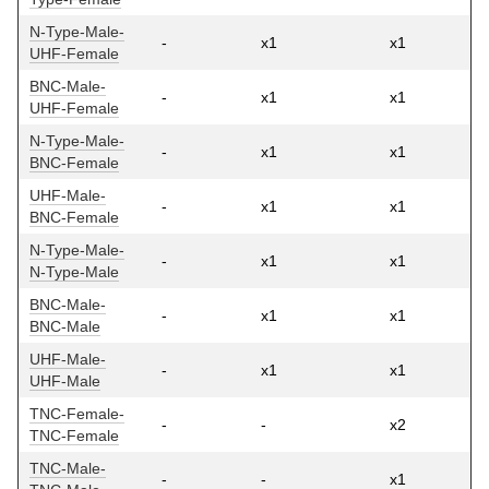
N-Type-Male-
-
x1
x1
UHF-Female
BNC-Male-
-
x1
x1
UHF-Female
N-Type-Male-
-
x1
x1
BNC-Female
UHF-Male-
-
x1
x1
BNC-Female
N-Type-Male-
-
x1
x1
N-Type-Male
BNC-Male-
-
x1
x1
BNC-Male
UHF-Male-
-
x1
x1
UHF-Male
TNC-Female-
-
-
x2
TNC-Female
TNC-Male-
-
-
x1