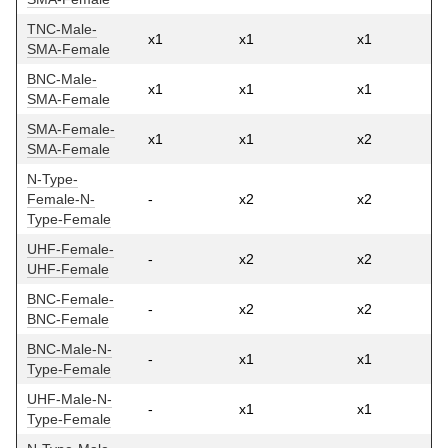
TNC-Male-
x1
x1
x1
SMA-Female
BNC-Male-
x1
x1
x1
SMA-Female
SMA-Female-
x1
x1
x2
SMA-Female
N-Type-
Female-N-
-
x2
x2
Type-Female
UHF-Female-
-
x2
x2
UHF-Female
BNC-Female-
-
x2
x2
BNC-Female
BNC-Male-N-
-
x1
x1
Type-Female
UHF-Male-N-
-
x1
x1
Type-Female