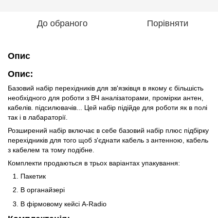
До обраного
Порівняти
Опис
Опис:
Базовий набір перехідників для зв'язківця в якому є більшість
необхідного для роботи з ВЧ аналізаторами, промірки антен,
кабелів. підсилювачів... Цей набір підійде для роботи як в полі
так і в лабараторії.
Розширений набір включає в себе базовий набір плюс підбірку
перехідників для того щоб з'єднати кабель з антенною, кабель
з кабелем та тому подібне.
Комплекти продаються в трьох варіантах упакування:
Пакетик
В органайзері
В фірмовому кейсі A-Radio