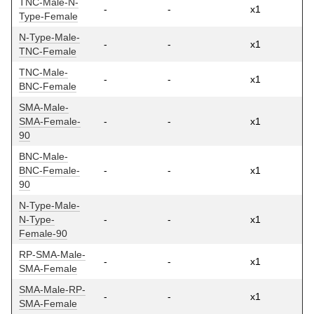
TNC-Male-N-
-
-
x1
Type-Female
N-Type-Male-
-
-
x1
TNC-Female
TNC-Male-
-
-
x1
BNC-Female
SMA-Male-
SMA-Female-
-
-
x1
90
BNC-Male-
BNC-Female-
-
-
x1
90
N-Type-Male-
N-Type-
-
-
x1
Female-90
RP-SMA-Male-
-
-
x1
SMA-Female
SMA-Male-RP-
-
-
x1
SMA-Female