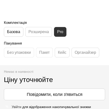
Комплектація
Базова
Розширена
Pro
Пакування
Без упаковки
Пакет
Кейс
Органайзер
Немає в наявності
Ціну уточнюйте
Повідомити, коли з'явиться
Увійти
для відображення накопичувальної знижки
%