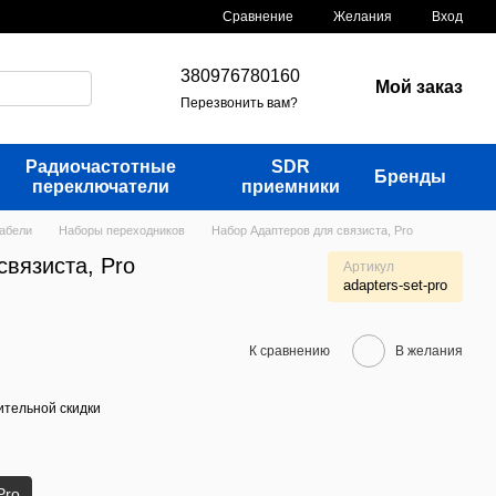
Сравнение
Желания
Вход
380976780160
Мой заказ
Перезвонить вам?
Радиочастотные
SDR
Бренды
переключатели
приемники
кабели
Наборы переходников
Набор Адаптеров для связиста, Pro
вязиста, Pro
Артикул
adapters-set-pro
К сравнению
В желания
тельной скидки
Pro