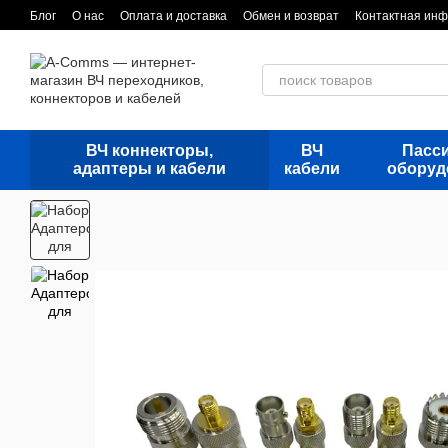
Перейти к основному контенту
Блог
О нас
Оплата и доставка
Обмен и возврат
Контактная ин
ВЧ коннекторы,
ВЧ
Пасс
адаптеры и кабели
кабели
оборуд