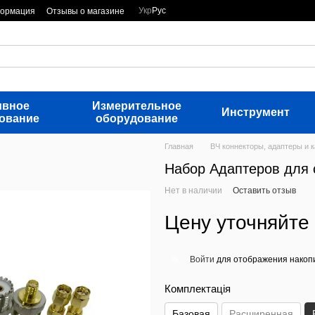
Укр
Рус
формация
Отзывы о магазине
ивное
Измерительное
Инструмент
ование
оборудование
Главная
ВЧ коннекторы, адаптеры и 
Набор Адаптеров для с
Нет в наличии
Оставить отзыв
Цену уточняйте
Войти
для отображения накопи
%
Комплектація
Базовая
Расширенная