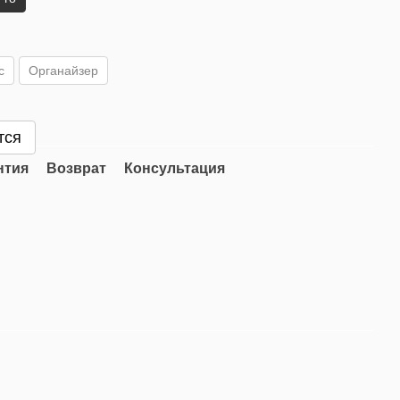
с
Органайзер
тся
нтия
Возврат
Консультация