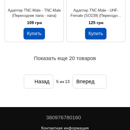
Адаптер TNC-Male - TNC-Male
Адаптер TNC-Male - UHF-
(Переходник папа - папа)
Female (SO239) (Переходник
папа - мама)
109 грн
125 грн
Купить
Купить
Показать еще 20 товаров
Назад
Вперед
5
из 13
380976780160
Контактная информация