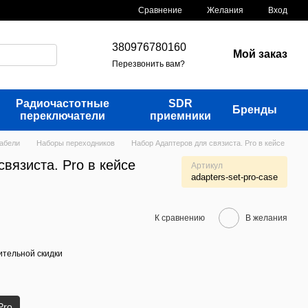
Сравнение
Желания
Вход
380976780160
Мой заказ
Перезвонить вам?
Радиочастотные
SDR
Бренды
переключатели
приемники
кабели
Наборы переходников
Набор Адаптеров для связиста. Pro в кейсе
вязиста. Pro в кейсе
Артикул
adapters-set-pro-case
К сравнению
В желания
тельной скидки
Pro