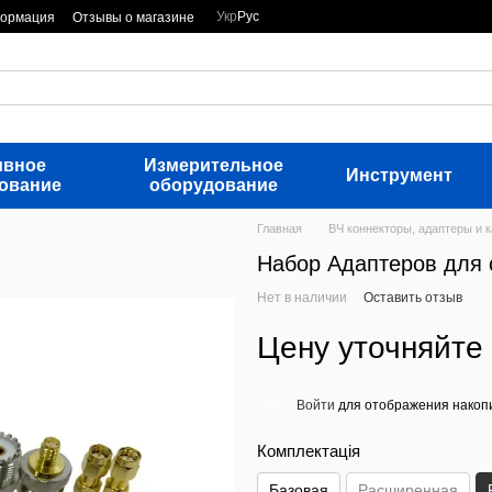
Укр
Рус
формация
Отзывы о магазине
ивное
Измерительное
Инструмент
ование
оборудование
Главная
ВЧ коннекторы, адаптеры и 
Набор Адаптеров для с
Нет в наличии
Оставить отзыв
Цену уточняйте
Войти
для отображения накопи
%
Комплектація
Базовая
Расширенная