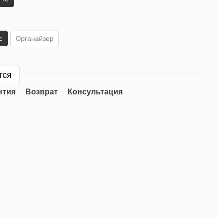
с
Органайзер
тся
нтия
Возврат
Консультация