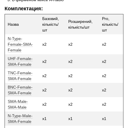
Комплектация:
Базовий,
Pro,
Розширений,
Назва
кількість/
кількість/
кількість/шт
шт
шт
N-Type-
Female-SMA-
x2
x2
x2
Female
UHF-Female-
x2
x2
x2
SMA-Female
TNC-Female-
x2
x2
x2
SMA-Female
BNC-Female-
x2
x2
x2
SMA-Female
SMA-Male-
x2
x2
x2
SMA-Male
N-Type-Male-
x1
x1
x1
SMA-Female