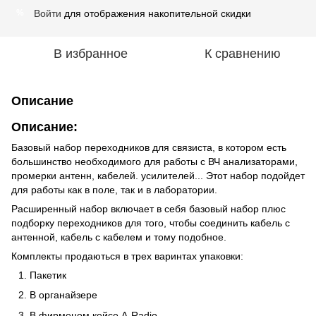
Войти
для отображения накопительной скидки
%
В избранное
К сравнению
Описание
Описание:
Базовый набор переходников для связиста, в котором есть
большинство необходимого для работы с ВЧ анализаторами,
промерки антенн, кабелей. усилителей... Этот набор подойдет
для работы как в поле, так и в лаборатории.
Расширенный набор включает в себя базовый набор плюс
подборку переходников для того, чтобы соединить кабель с
антенной, кабель с кабелем и тому подобное.
Комплекты продаються в трех варинтах упаковки:
Пакетик
В органайзере
В фирменом кейсе A-Radio