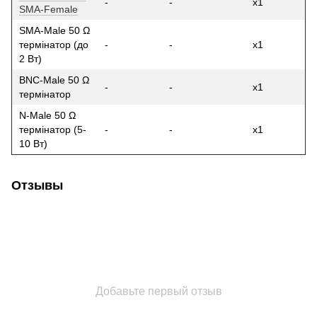
-
-
x1
SMA-Female
SMA-Male 50 Ω
термінатор (до
-
-
x1
2 Вт)
BNC-Male 50 Ω
-
-
x1
термінатор
N-Male 50 Ω
термінатор (5-
-
-
x1
10 Вт)
Отзывы
Добавьте первый отзыв