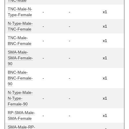
TNC-Male
TNC-Male-N-
-
-
x1
Type-Female
N-Type-Male-
-
-
x1
TNC-Female
TNC-Male-
-
-
x1
BNC-Female
SMA-Male-
SMA-Female-
-
-
x1
90
BNC-Male-
BNC-Female-
-
-
x1
90
N-Type-Male-
N-Type-
-
-
x1
Female-90
RP-SMA-Male-
-
-
x1
SMA-Female
SMA-Male-RP-