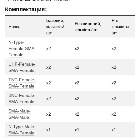
Комплектация:
Базовий,
Pro,
Розширений,
Назва
кількість/
кількість/
кількість/шт
шт
шт
N-Type-
Female-SMA-
x2
x2
x2
Female
UHF-Female-
x2
x2
x2
SMA-Female
TNC-Female-
x2
x2
x2
SMA-Female
BNC-Female-
x2
x2
x2
SMA-Female
SMA-Male-
x2
x2
x2
SMA-Male
N-Type-Male-
x1
x1
x1
SMA-Female